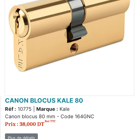
CANON BLOCUS KALE 80
Réf :
10775 |
Marque :
Kale
Canon blocus 80 mm - Code 164GNC
Net TTC
Prix : 38,000 DT
Plus de détails