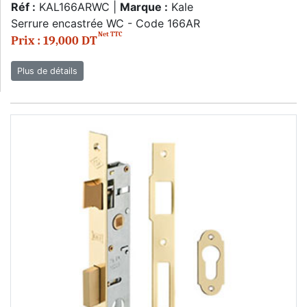
Réf :
KAL166ARWC |
Marque :
Kale
Serrure encastrée WC - Code 166AR
Net TTC
Prix : 19,000 DT
Plus de détails