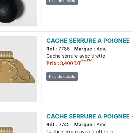
Plus de détails
CACHE SERRURE A POIGNEE
Réf :
7786 |
Marque :
Amc
Cache serrure avec tirette
Net TTC
Prix : 3,400 DT
Plus de détails
CACHE SERRURE A POIGNEE 
Réf :
3745 |
Marque :
Amc
Cache serrure avec tirette perf