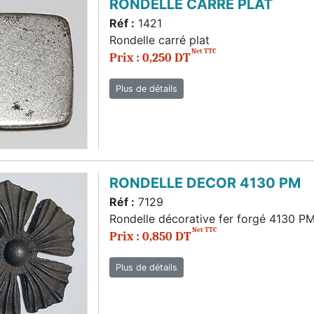
RONDELLE CARRE PLAT
Réf :
1421
Rondelle carré plat
Net TTC
Prix : 0,250 DT
Plus de détails
RONDELLE DECOR 4130 PM
Réf :
7129
Rondelle décorative fer forgé 4130 P
Net TTC
Prix : 0,850 DT
Plus de détails