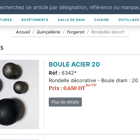
NTURES
REVÊTEMENTS
SALLE DE BAIN
CUISINE
OUTILLAGE
Accueil
Quinçaillerie
Forgeron
Rondelles decort
ES
BOULE ACIER 20
Réf :
6342*
Rondelle décorative - Boule diam : 2
Net TTC
Prix : 0,650 DT
Plus de détails