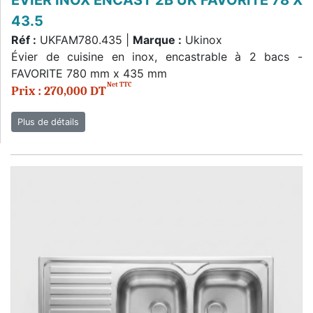
EVIER INOX ENCAST 2B UK FAVORITE 78 X
43.5
Réf :
UKFAM780.435 |
Marque :
Ukinox
Évier de cuisine en inox, encastrable à 2 bacs -
FAVORITE 780 mm x 435 mm
Net TTC
Prix : 270,000 DT
Plus de détails