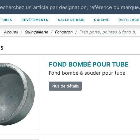
NTURES
REVÊTEMENTS
SALLE DE BAIN
CUISINE
OUTILLAGE
Accueil
Quinçaillerie
Forgeron
Frap porte, pointes & fond b.
ES
FOND BOMBÉ POUR TUBE
Fond bombé à souder pour tube
Plus de détails