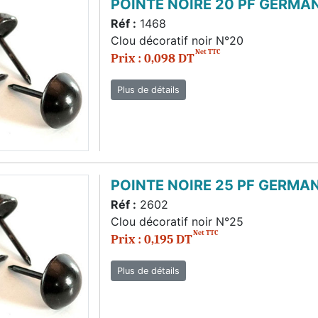
POINTE NOIRE 20 PF GERMAN
Réf :
1468
Clou décoratif noir N°20
Net TTC
Prix : 0,098 DT
Plus de détails
POINTE NOIRE 25 PF GERMAN
Réf :
2602
Clou décoratif noir N°25
Net TTC
Prix : 0,195 DT
Plus de détails