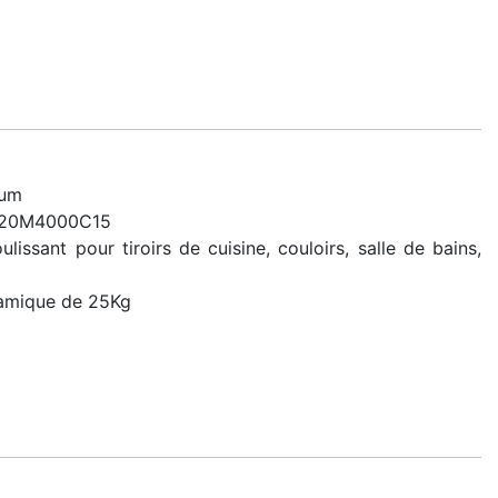
um
 320M4000C15
sant pour tiroirs de cuisine, couloirs, salle de bains,
namique de 25Kg