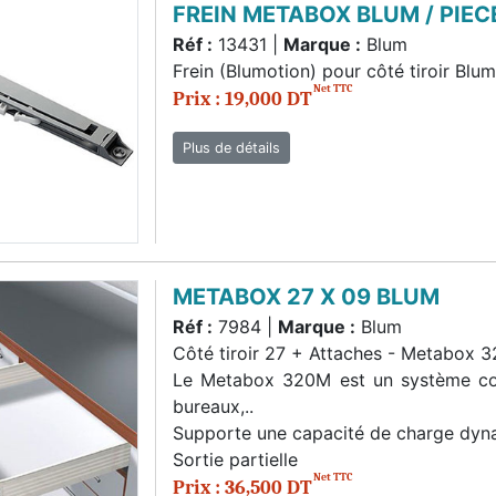
FREIN METABOX BLUM / PIEC
Réf :
13431 |
Marque :
Blum
Frein (Blumotion) pour côté tiroir Blu
Net TTC
Prix : 19,000 DT
Plus de détails
METABOX 27 X 09 BLUM
Réf :
7984 |
Marque :
Blum
Côté tiroir 27 + Attaches - Metabox
Le Metabox 320M est un système coulis
bureaux,..
Supporte une capacité de charge dy
Sortie partielle
Net TTC
Prix : 36,500 DT