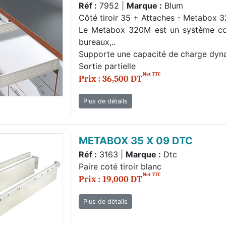
Réf :
7952 |
Marque :
Blum
Côté tiroir 35 + Attaches - Metabox
Le Metabox 320M est un système coulis
bureaux,..
Supporte une capacité de charge dy
Sortie partielle
Net TTC
Prix : 36,500 DT
Plus de détails
METABOX 35 X 09 DTC
Réf :
3163 |
Marque :
Dtc
Paire coté tiroir blanc
Net TTC
Prix : 19,000 DT
Plus de détails