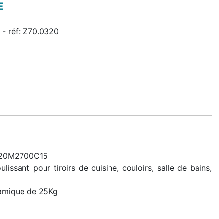
E
m - réf: Z70.0320
 320M2700C15
sant pour tiroirs de cuisine, couloirs, salle de bains,
namique de 25Kg