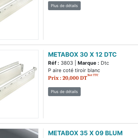
Plus de détails
METABOX 30 X 12 DTC
Réf :
3803 |
Marque :
Dtc
P aire coté tiroir blanc
Net TTC
Prix : 20,000 DT
Plus de détails
METABOX 35 X 09 BLUM