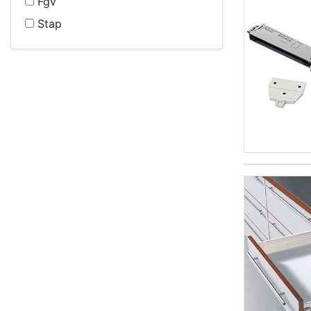
Fgv
Stap