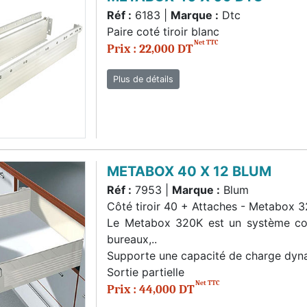
Réf :
6183 |
Marque :
Dtc
Paire coté tiroir blanc
Net TTC
Prix : 22,000 DT
Plus de détails
METABOX 40 X 12 BLUM
Réf :
7953 |
Marque :
Blum
Côté tiroir 40 + Attaches - Metabox
Le Metabox 320K est un système coulis
bureaux,..
Supporte une capacité de charge dy
Sortie partielle
Net TTC
Prix : 44,000 DT