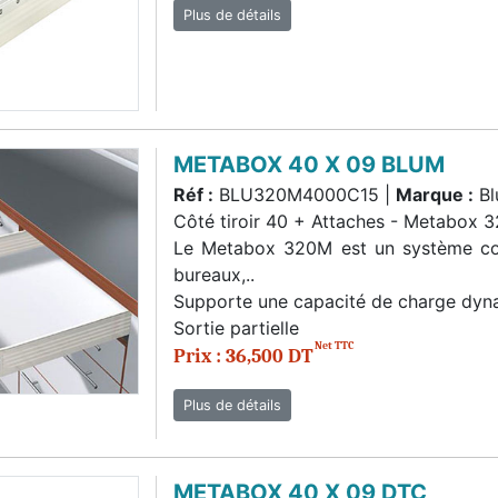
Plus de détails
METABOX 40 X 09 BLUM
Réf :
BLU320M4000C15 |
Marque :
Bl
Côté tiroir 40 + Attaches - Metabox
Le Metabox 320M est un système coulis
bureaux,..
Supporte une capacité de charge dy
Sortie partielle
Net TTC
Prix : 36,500 DT
Plus de détails
METABOX 40 X 09 DTC