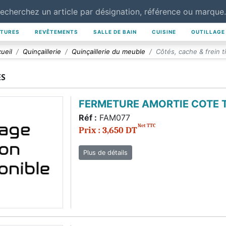
NTURES
REVÊTEMENTS
SALLE DE BAIN
CUISINE
OUTILLAGE
ueil
Quinçaillerie
Quinçaillerie du meuble
Côtés, cache & frein ti
ES
FERMETURE AMORTIE COTE T
Réf :
FAM077
Net TTC
Prix : 3,650 DT
Plus de détails