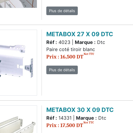
Plus de détails
METABOX 27 X 09 DTC
Réf :
4023 |
Marque :
Dtc
Paire coté tiroir blanc
Net TTC
Prix : 16,500 DT
Plus de détails
METABOX 30 X 09 DTC
Réf :
14331 |
Marque :
Dtc
Net TTC
Prix : 17,500 DT