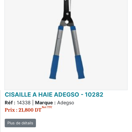
CISAILLE A HAIE ADEGSO - 10282
Réf :
14338 |
Marque :
Adegso
Net TTC
Prix : 21,800 DT
Plus de détails