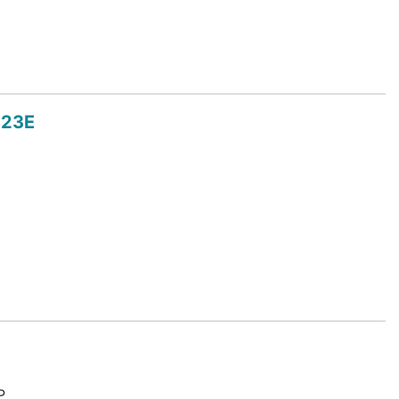
-23E
P