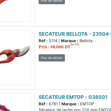
Plus de détails
SECATEUR BELLOTA - 23504
Réf :
5114 |
Marque :
Bellota
Net TTC
Prix : 48,000 DT
Plus de détails
SECATEUR EMTOP - 038501
Réf :
6781 |
Marque :
EMTOP
Sécateur de jardin pro 220 mm EMTO