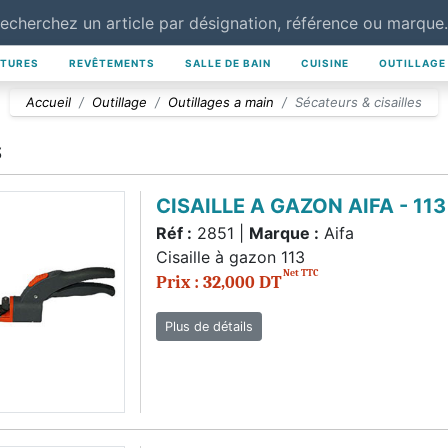
NTURES
REVÊTEMENTS
SALLE DE BAIN
CUISINE
OUTILLAGE
Accueil
Outillage
Outillages a main
Sécateurs & cisailles
S
CISAILLE A GAZON AIFA - 113
Réf :
2851 |
Marque :
Aifa
Cisaille à gazon 113
Net TTC
Prix : 32,000 DT
Plus de détails