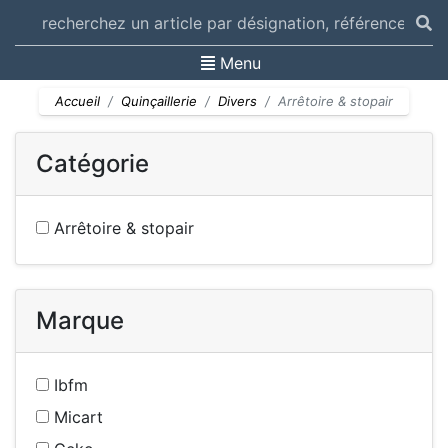
Toggle navigation
Menu
Accueil
Quinçaillerie
Divers
Arrêtoire & stopair
Catégorie
Arrêtoire & stopair
Marque
Ibfm
Micart