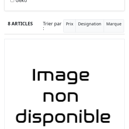
Geko
8 ARTICLES
Trier par
Prix
Designation
Marque
: