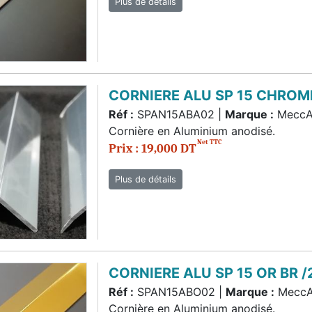
Plus de détails
CORNIERE ALU SP 15 CHROM
Réf :
SPAN15ABA02 |
Marque :
MeccA
Cornière en Aluminium anodisé.
Net TTC
Prix : 19,000 DT
Plus de détails
CORNIERE ALU SP 15 OR BR 
Réf :
SPAN15ABO02 |
Marque :
Mecc
Cornière en Aluminium anodisé.