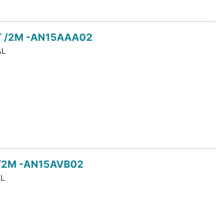
T /2M -AN15AAA02
AL
 /2M -AN15AVB02
L