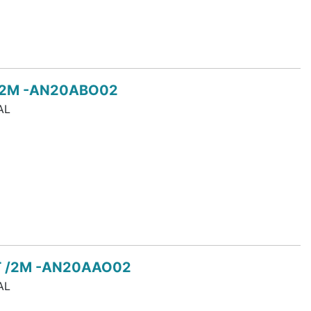
 /2M -AN20ABO02
AL
T /2M -AN20AAO02
AL