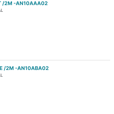
T /2M -AN10AAA02
AL
E /2M -AN10ABA02
L