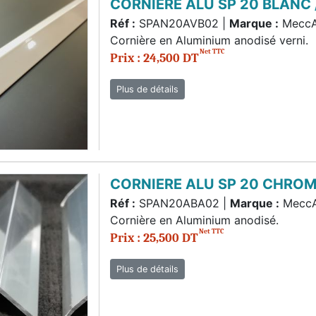
CORNIERE ALU SP 20 BLANC
Réf :
SPAN20AVB02 |
Marque :
Mecc
Cornière en Aluminium anodisé verni.
Net TTC
Prix : 24,500 DT
Plus de détails
CORNIERE ALU SP 20 CHRO
Réf :
SPAN20ABA02 |
Marque :
Mecc
Cornière en Aluminium anodisé.
Net TTC
Prix : 25,500 DT
Plus de détails