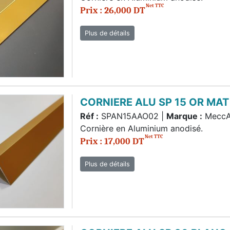
Net TTC
Prix : 26,000 DT
Plus de détails
CORNIERE ALU SP 15 OR MA
Réf :
SPAN15AAO02 |
Marque :
Mecc
Cornière en Aluminium anodisé.
Net TTC
Prix : 17,000 DT
Plus de détails