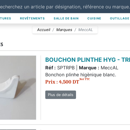
NTURES
REVÊTEMENTS
SALLE DE BAIN
CUISINE
OUTILLAGE
Accueil
Marques
MeccAL
ES
BOUCHON PLINTHE HYG - TR
Réf :
SPTRPB |
Marque :
MeccAL
Bonchon plinhe higènique blanc.
Net TTC
Prix : 4,500 DT
Plus de détails