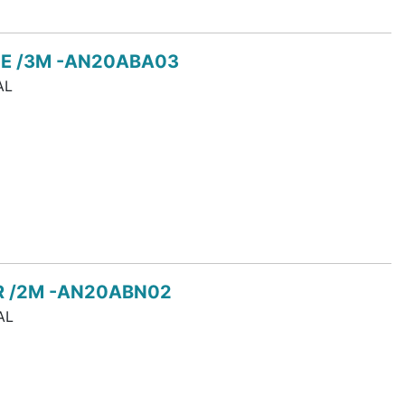
ME /3M -AN20ABA03
AL
BR /2M -AN20ABN02
AL