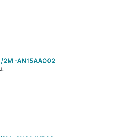
T /2M -AN15AAO02
AL