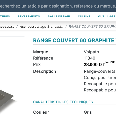
NTURES
REVÊTEMENTS
SALLE DE BAIN
CUISINE
OUTILLAGE
ccessoirs
Acc. accrochage & encastr.
RANGE COUVERT 60 GRAPH
RANGE COUVERT 60 GRAPHITE
Marque
Volpato
Référence
11840
Net TTC
Prix
28,000 DT
Description
Range-couverts 
Conçu pour tiro
Recoupable pour
Recoupable pour
CARACTÉRISTIQUES TECHNIQUES
Couleur
Gris